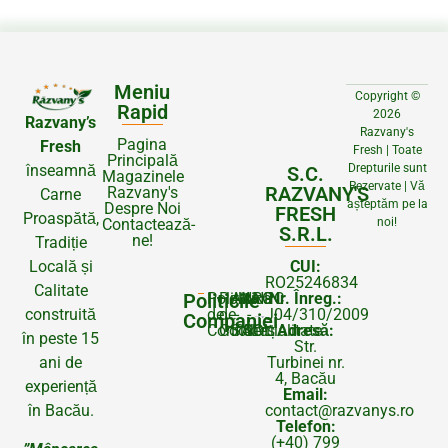
Meniu
Copyright ©
Rapid
2026
Razvany’s
Razvany's
Pagina
Fresh
Fresh | Toate
Principală
înseamnă
Drepturile sunt
S.C.
Magazinele
Rezervate | Vă
RAZVANY'S
Razvany's
Carne
așteptăm pe la
Despre Noi
FRESH
Proaspătă,
Contactează-
noi!
S.R.L.
ne!
Tradiție
CUI:
Locală și
RO25246834
Calitate
Nr. Înreg.:
Politicile
Politica
Politica
ANPC
ANPC
J04/310/2009
de
de
-
-
construită
Companiei
Adresă:
Confidențialitate
Cookies
SAL
SOL
în peste 15
Str.
Turbinei nr.
ani de
4, Bacău
experiență
Email:
contact@razvanys.ro
în Bacău.
Telefon:
(+40) 799