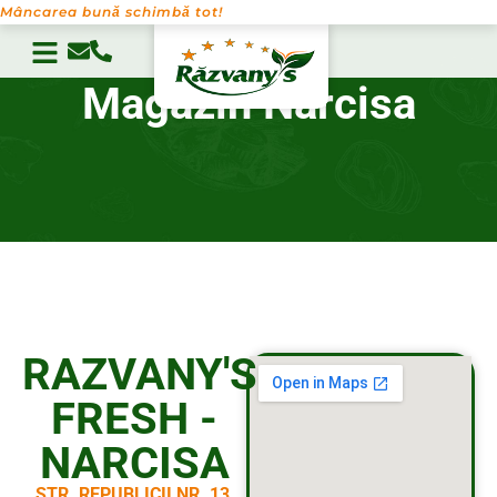
Mâncarea bună schimbă tot!
Magazin Narcisa
RAZVANY'S
FRESH -
NARCISA
STR. REPUBLICII NR. 13,