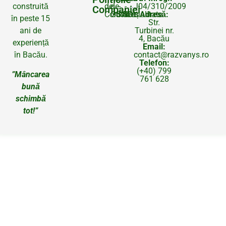
J04/310/2009
de
de
-
-
construită
Companiei
Adresă:
Confidențialitate
Cookies
SAL
SOL
în peste 15
Str.
Turbinei nr.
ani de
4, Bacău
experiență
Email:
contact@razvanys.ro
în Bacău.
Telefon:
(+40) 799
”Mâncarea
761 628
bună
schimbă
tot!”